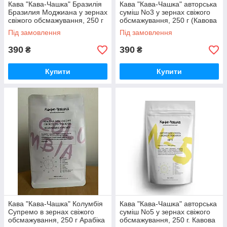
Кава "Кава-Чашка" Бразилія
Кава "Кава-Чашка" авторська
Бразилия Моджиана у зернах
суміш No3 у зернах свіжого
свіжого обсмажування, 250 г
обсмажування, 250 г (Кавова
Арабіка 100%
суміш, 70% Арабіки та 30%
Під замовлення
Під замовлення
робусти
Кава «Кава-Чашка» авторська суміш №3 в
390
390
₴
₴
зернах свіжої обжарювання
Неперевершена комбінація арабіки і робусти
Купити
Купити
подарує чудове післясмак!
Хочу спробувати каву! →
Кава «Кава-
Кава «Кава-
Кава «Кава-
Чашка»
Чашка»
Чашка» Ефіопія
авторська
Гватемала
Джимма в
Кава "Кава-Чашка" Колумбія
Кава "Кава-Чашка" авторська
Супремо в зернах свіжого
суміш No5 у зернах свіжого
суміш №1 в
Хаехаетонанго
зернах
обсмажування, 250 г Арабіка
обсмажування, 250 г. Кавова
зернах
в зернах
Міцний напій з