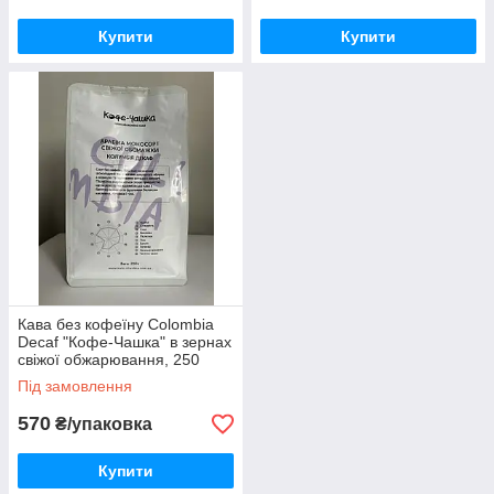
серотоніну, що
виключно
Купити
Купити
відповідають за
завдяки
бадьорість і
натуральним
гарний настрій.
екстрактам.
Замовити каву
Плюси співпраці з нашим інтернет-
магазином
✔
Якісний продукт
Тільки найкращу каву свіжої обжарювання.
Кава без кофеїну Colombia
Decaf "Кофе-Чашка" в зернах
свіжої обжарювання, 250
✔
Блискавична доставка
грамм
Під замовлення
Кур'єрська доставка по Харкову з 16:00 до
20:00, поставки в інші регіони України
570
₴/упаковка
здійснюється «Новою Поштою» протягом 1-2
днів.
Купити