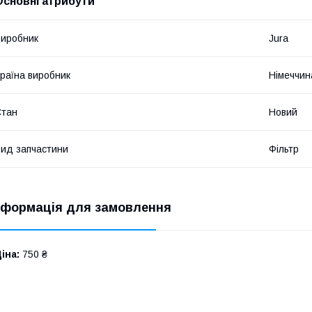
Основні атрибути
иробник
Jura
раїна виробник
Німеччин
Стан
Новий
ид запчастини
Фільтр
нформація для замовлення
іна:
750 ₴