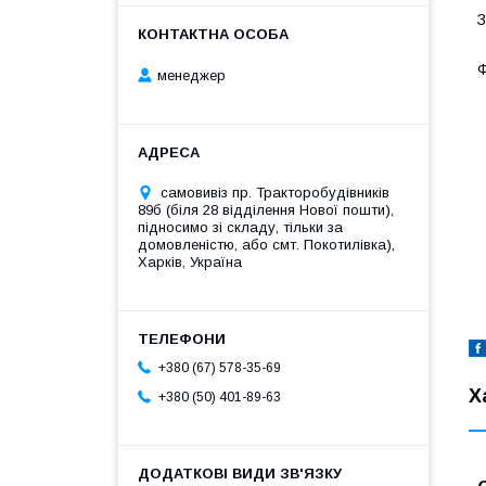
З
Ф
менеджер
C
F
J
S
Z
самовивіз пр. Тракторобудівників
X
89б (біля 28 відділення Нової пошти),
підносимо зі складу, тільки за
домовленістю, або смт. Покотилівка),
У
Харків, Україна
В
+380 (67) 578-35-69
Х
+380 (50) 401-89-63