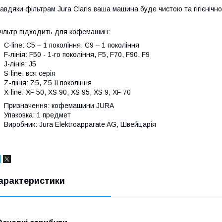
авдяки фільтрам Jura Claris ваша машина буде чистою та гігієніч
ільтр підходить для кофемашин:
-line: C5 – 1 покоління, C9 – 1 покоління
-лінія: F50 - 1-го покоління, F5, F70, F90, F9
-лінія: J5
-line: вся серія
-лінія: Z5, Z5 II покоління
-line: XF 50, XS 90, XS 95, XS 9, XF 70
Призначення: кофемашини JURA
паковка: 1 предмет
иробник: Jura Elektroapparate AG, Швейцарія
арактеристики