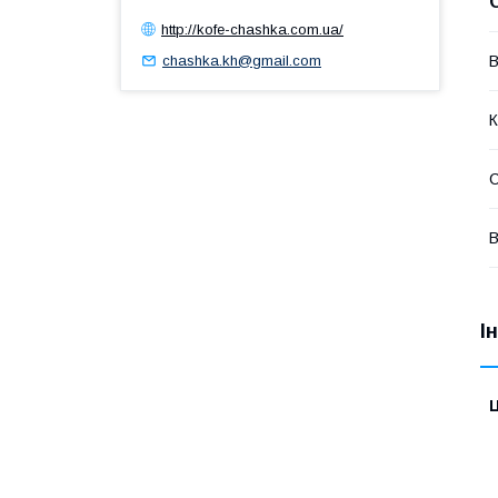
http://kofe-chashka.com.ua/
chashka.kh@gmail.com
В
К
В
І
Ц