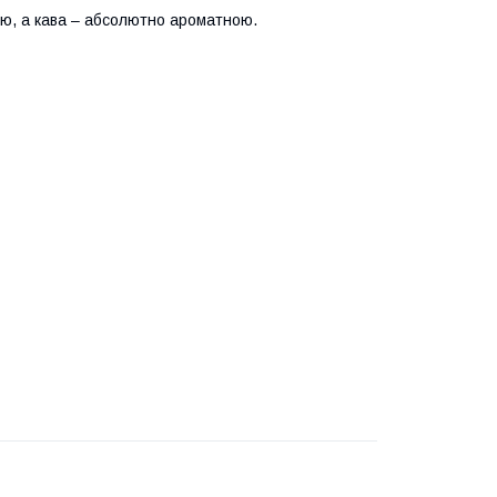
ною, а кава – абсолютно ароматною.