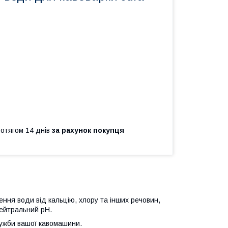
ротягом 14 днів
за рахунок покупця
ння води від кальцію, хлору та інших речовин,
нейтральний pH.
лужби вашої кавомашини.