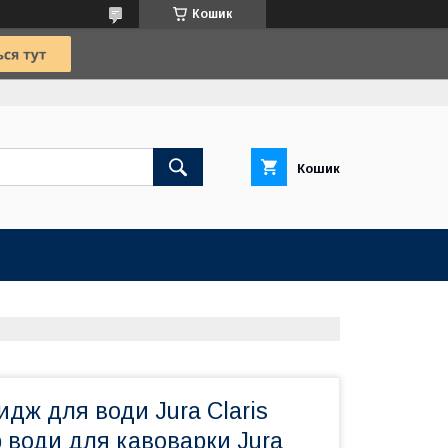
Кошик
Кошик
идж для води Jura Claris
р води для кавоварки Jura