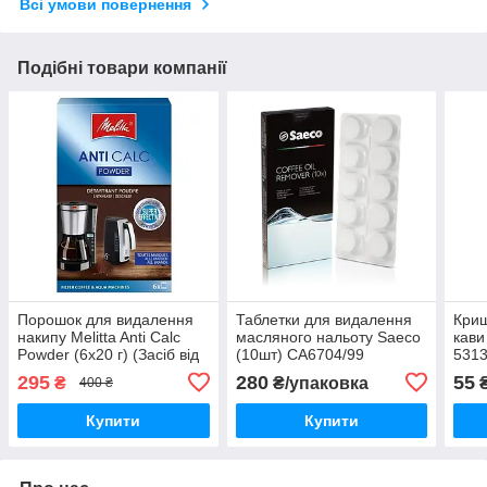
Всі умови повернення
Подібні товари компанії
Порошок для видалення
Таблетки для видалення
Криш
накипу Melitta Anti Calc
масляного нальоту Saeco
кави
Powder (6х20 г) (Засіб від
(10шт) CA6704/99
5313
накипу Melitta 6 чисток)
(Таблетки для чищення
295
280
55
₴
₴/упаковка
400 ₴
кавоварки Philips Saeco)
Купити
Купити