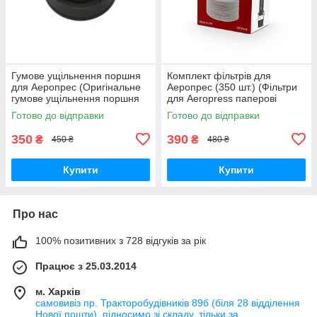
Гумове ущільнення поршня
Комплект фільтрів для
для Аеропрес (Оригінальне
Аеропрес (350 шт.) (Фільтри
гумове ущільнення поршня
для Aeropress паперові
для кавоварки Аеропрес)
Оригінал)
Готово до відправки
Готово до відправки
350
390
₴
₴
450 ₴
480 ₴
Купити
Купити
Про нас
100% позитивних з 728 відгуків за рік
Працює з 25.03.2014
м. Харків
самовивіз пр. Тракторобудівників 89б (біля 28 відділення
Нової пошти), підносимо зі складу, тільки за