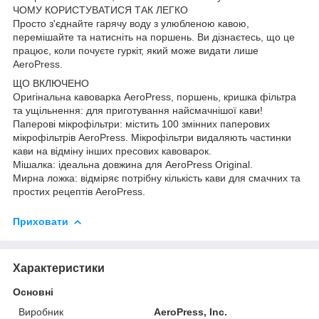
ЧОМУ КОРИСТУВАТИСЯ ТАК ЛЕГКО
Просто з'єднайте гарячу воду з улюбленою кавою,
перемішайте та натисніть на поршень. Ви дізнаєтесь, що це
працює, коли почуєте гуркіт, який може видати лише
AeroPress.
ЩО ВКЛЮЧЕНО
Оригінальна кавоварка AeroPress, поршень, кришка фільтра
та ущільнення: для приготування найсмачнішої кави!
Паперові мікрофільтри: містить 100 змінних паперових
мікрофільтрів AeroPress. Мікрофільтри видаляють частинки
кави на відміну інших пресових кавоварок.
Мішалка: ідеальна довжина для AeroPress Original.
Мирна ложка: відміряє потрібну кількість кави для смачних та
простих рецептів AeroPress.
Приховати
Характеристики
Основні
Виробник
AeroPress, Inc.