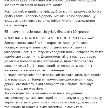
насичена кава зі смачним насиченим смаком, який добре
зберігається після останнього ковтка.
Компактний, міцний і легкий, щоб ви могли запакувати його в
сумку і взяти з собою в дорогу. Більше ніякої середньої (у
кращому разі) кави з готелю, офісу, Airbnb, гірськолижної
бази, кемпера.
55 тисяч+ п'ятизіркових відгуків у більш ніж 60 країнах.
ЧОМУ КАВУ AEROPRESS ТАКЕ НЕПОВТОРНО Смачне?
Заварювання кави 3-в-1: екстракція, аерація та тиск
поєднуються для виняткового, унікального смаку та
універсальності. Приготуйте холодний напій, еспресо та латте
приблизно за хвилину. Експериментуйте з температурою,
розміром помелу та час екстракцією, щоб створити свій
власний смак 3 в 1 – насичений, як еспресо, м'який, як
наливка, та насичений, як френч-прес. ​
Швидка екстракція: преси зазвичай не включають фільтрацію,
але наші мають. Тепер ви можете використовувати каву
дрібнішого помелу, який заварюється швидше, зменшує
кислотність, не має гіркоти.
Тиск повітря: наша унікальна система занурення
використовує м'який тиск, щоб проштовхнути воду через каву,
аеруючи та витягуючи тільки чисті, свіжі смаки для чашки з
товщиною та смаком, яких зазвичай немає у каві.