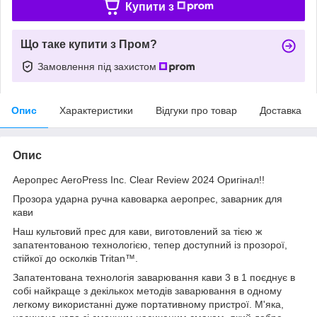
Купити з
Що таке купити з Пром?
Замовлення під захистом
Опис
Характеристики
Відгуки про товар
Доставка
Опис
Аеропрес AeroPress Inc. Clear Review 2024 Оригінал!!
Прозора ударна ручна кавоварка аеропрес, заварник для
кави
Наш культовий прес для кави, виготовлений за тією ж
запатентованою технологією, тепер доступний із прозорої,
стійкої до осколків Tritan™.
Запатентована технологія заварювання кави 3 в 1 поєднує в
собі найкраще з декількох методів заварювання в одному
легкому використанні дуже портативному пристрої. М'яка,