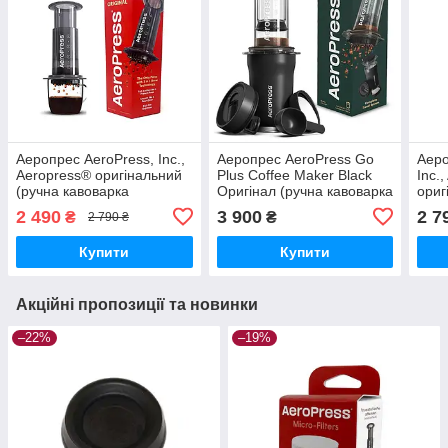
Аеропрес AeroPress, Inc.,
Аеропрес AeroPress Go
Аеро
Aeropress® оригінальний
Plus Coffee Maker Black
Inc.
(ручна кавоварка
Оригінал (ручна кавоварка
ориг
аэропресс, заварник для
аеропрес, заварник для
каво
2 490
3 900
2 7
₴
₴
2 790 ₴
кави) Аеропрес
кави) Аеропрес Go Plus
зава
Купити
Купити
Акційні пропозиції та новинки
–22%
–19%