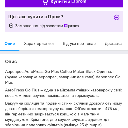
Купити з
Що таке купити з Пром?
Замовлення під захистом
Опис
Характеристики
Відгуки про товар
Доставка
Опис
Аеропрес AeroPress Go Plus Coffee Maker Black Оригінал
(ручна кавоварка аеропрес, заварник для кави) Аеропрес Go
Plus
AeroPress Go Plus – одна з найкомпактніших кавоварок у світі:
весь комплект зручно поміщається в термокухоль.
Вакуумна ізоляція та подвійні стінки склянки дозволяють йому
довго зберігати температуру напою. Об'єм склянки - 475 мл,
він герметично закривається кришкою з магнітним
мундштуком. Крім того, дно кружки служить відсіком для
зберігання паперових фільтрів (вміщує 25 фільтрів).