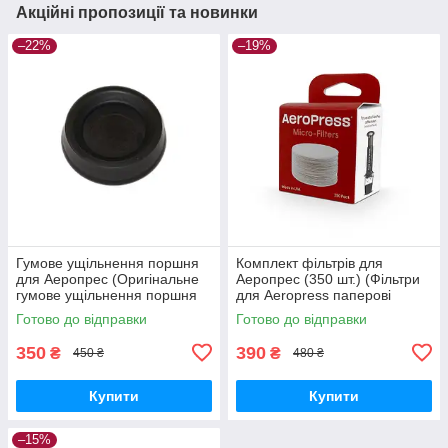
Акційні пропозиції та новинки
–22%
–19%
Гумове ущільнення поршня
Комплект фільтрів для
для Аеропрес (Оригінальне
Аеропрес (350 шт.) (Фільтри
гумове ущільнення поршня
для Aeropress паперові
для кавоварки Аеропрес)
Оригінал)
Готово до відправки
Готово до відправки
350
390
₴
₴
450 ₴
480 ₴
Купити
Купити
–15%