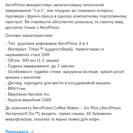
AeroPress використовує запатентовану технологію
заварювання "3 в 1", яка поєднує всі переваги еспресо,
пуровера і френч-преса в одному компактному портативному
пристрої. Ви отримуєте абсолютно унікальну та смачну каву,
доступну тільки з AeroPress.
Основні характеристики:
- Тип: дорожня кофеварка AeroPress 3-в-1
- Матеріал: Tritan™ (ударостійкий), термостакан із
нержавіючої сталі 18/8
- Об'єм: 300 мл (1-2 чашки)
- Година заварювання: до 2 хвилин
- Особливості: підвійні стінки, вакуумна ізоляція, splash-proof
кришка з магнітом
- Догляд: підходить для миття в посудомийній машині.
- BPA Free
- Виробник Aerobie Inc.
- Країна виробник США
До комплекту AeroPress Coffee Maker – Go Plus (AeroPress,
Aeropress® Go™) входять: термо-чашка, 45 бумажних
мікрофільтрів, лопатка та мірна ложка для кофе.
Приховати