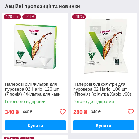
Акційні пропозиції та новинки
120 шт.
–23%
–18%
Паперові білі Фільтри для
Паперові білі фільтри для
пуровера 02 Hario, 120 шт
пуровера 02 Hario, 100 шт
(Японія) ( Фільтра для кави
(Японія) (фільтра Харіо v60)
Харіо v60)
Оригінал
Готово до відправки
Готово до відправки
340
280
₴
₴
440 ₴
340 ₴
Купити
Купити
80 шт.
–14%