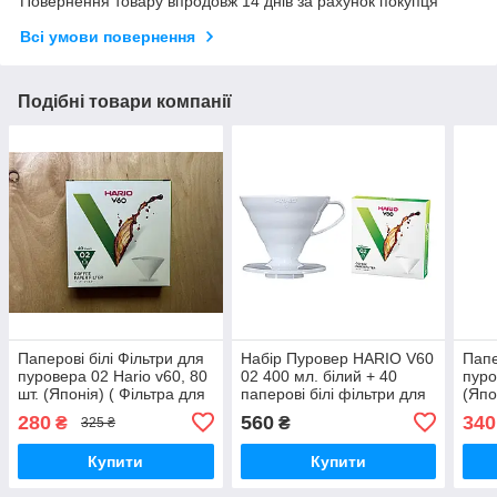
Повернення товару впродовж 14 днів за рахунок покупця
Всі умови повернення
Подібні товари компанії
Паперові білі Фільтри для
Набір Пуровер HARIO V60
Папе
пуровера 02 Hario v60, 80
02 400 мл. білий + 40
пуро
шт. (Японія) ( Фільтра для
паперові білі фільтри для
(Япо
кави Харіо v60)
пуровера 02 Hario V60
кави
280
560
340
₴
₴
325 ₴
Купити
Купити