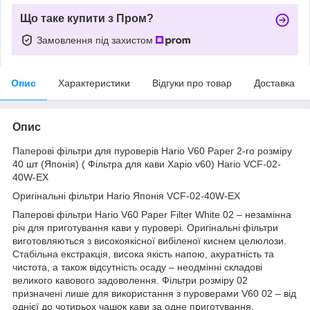
Що таке купити з Пром?
Замовлення під захистом
Опис
Характеристики
Відгуки про товар
Доставка
Опис
Паперові фільтри для пуроверів Hario V60 Paper 2-го розміру
40 шт (Японія) ( Фільтра для кави Харіо v60) Hario VCF-02-
40W-EX
Оригінальні фільтри Hario Японія VCF-02-40W-EX
Паперові фільтри Hario V60 Paper Filter White 02 – незамінна
річ для приготування кави у пуровері. Оригінальні фільтри
виготовляються з високоякісної вибіленої киснем целюлози.
Стабільна екстракція, висока якість напою, акуратність та
чистота, а також відсутність осаду – неодмінні складові
великого кавового задоволення. Фільтри розміру 02
призначені лише для використання з пуроверами V60 02 – від
однієї до чотирьох чашок кави за одне приготування.