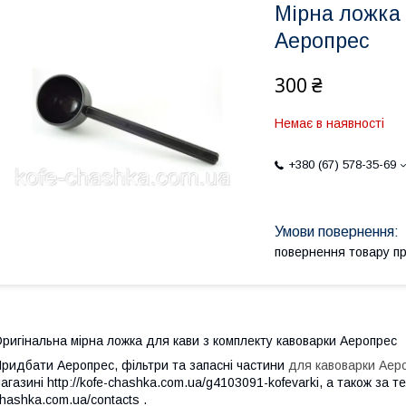
Мірна ложка 
Аеропрес
300 ₴
Немає в наявності
+380 (67) 578-35-69
повернення товару п
О
ригінальна мірна ложка для кави з комплекту кавоварки Аеропрес
ридбати Аеропрес, фільтри та запасні частини
для кавоварки Аер
агазині http://kofe-chashka.com.ua/g4103091-kofevarki, а також за те
hashka.com.ua/contacts .