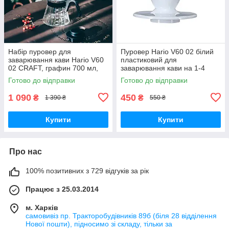
Набір пуровер для
Пуровер Hario V60 02 білий
заварювання кави Hario V60
пластиковий для
02 CRAFT, графин 700 мл,
заварювання кави на 1-4
пуровер 02, 40 фільтрів, на 1-
чашки
Готово до відправки
Готово до відправки
4 чашки
1 090
450
₴
₴
1 390 ₴
550 ₴
Купити
Купити
Про нас
100% позитивних з 729 відгуків за рік
Працює з 25.03.2014
м. Харків
самовивіз пр. Тракторобудівників 89б (біля 28 відділення
Нової пошти), підносимо зі складу, тільки за