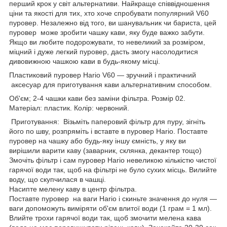
перший крок у світ альтернативи. Найкраще співвідношення
ціни та якості для тих, хто хоче спробувати популярний V60
пуровер. Незалежно від того, ви шанувальник чи бариста, цей
пуровер може зробити чашку кави, яку буде важко забути.
Якщо ви любите подорожувати, то невеликий за розміром,
міцний і дуже легкий пуровер, дасть змогу насолодитися
дивовижною чашкою кави в будь-якому місці.
Пластиковий пуровер Hario V60 — зручний і практичний
аксесуар для приготування кави альтернативним способом.
Об'єм; 2-4 чашки кави без заміни фільтра. Розмір 02.
Матеріал: пластик. Колір: червоний.
Приготування: Візьміть паперовий фільтр для пуру, зігніть
його по шву, розпряміть і вставте в пуровер Hario. Поставте
пуровер на чашку або будь-яку іншу ємність, у яку ви
вирішили варити каву (заварник, склянка, декантер тощо)
Змочіть фільтр і сам пуровер Hario невеликою кількістю чистої
гарячої води так, щоб на фільтрі не було сухих місць. Вилийте
воду, що скупчилася в чашці.
Насипте мелену каву в центр фільтра.
Поставте пуровер на ваги Hario і скиньте значення до нуля —
ваги допоможуть виміряти об'єм влитої води (1 грам = 1 мл).
Влийте трохи гарячої води так, щоб змочити мелена кава