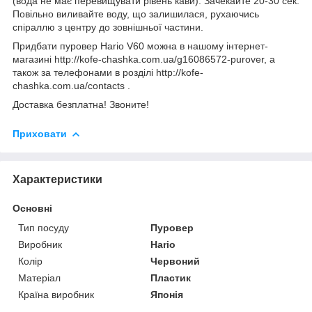
(вода не має перевищувати рівень кави). Зачекайте 20-30 сек.
Повільно виливайте воду, що залишилася, рухаючись
спіраллю з центру до зовнішньої частини.
Придбати
пуровер Hario V60
можна в нашому інтернет-
магазині http://kofe-chashka.com.ua/g16086572-purover, а
також за телефонами в розділі http://kofe-
chashka.com.ua/contacts .
Доставка безплатна! Звоните!
Приховати
Характеристики
Основні
Тип посуду
Пуровер
Виробник
Hario
Колір
Червоний
Матеріал
Пластик
Країна виробник
Японія