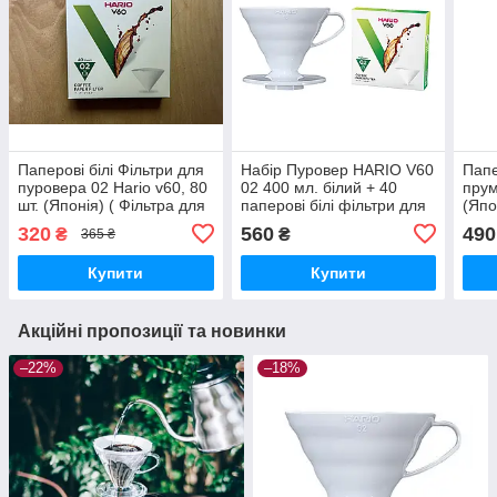
Паперові білі Фільтри для
Набір Пуровер HARIO V60
Папе
пуровера 02 Hario v60, 80
02 400 мл. білий + 40
прум
шт. (Японія) ( Фільтра для
паперові білі фільтри для
(Япо
кави Харіо v60)
пуровера 02 Hario V60
Под
320
560
490
₴
₴
365 ₴
пако
v60
Купити
Купити
Акційні пропозиції та новинки
–22%
–18%