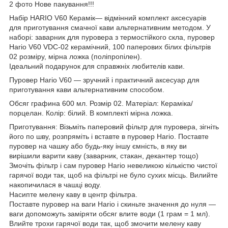
2 фото Нове пакування!!!
Набір HARIO V60 Керамік— відмінний комплект аксесуарів
для приготування смачної кави альтернативним методом. У
наборі: заварник для пуровера з термостійкого скла, пуровер
Hario V60 VDС-02 керамічний, 100 паперових білих фільтрів
02 розміру, мірна ложка (поліпропілен).
Ідеальний подарунок для справжніх любителів кави.
Пуровер Hario V60 — зручний і практичний аксесуар для
приготування кави альтернативним способом.
Обсяг графина 600 мл. Розмір 02. Матеріал: Кераміка/
порцелан. Колір: білий. В комплекті мірна ложка.
Приготування: Візьміть паперовий фільтр для пуровера, зігніть
його по шву, розпряміть і вставте в пуровер Hario. Поставте
пуровер на чашку або будь-яку іншу ємність, в яку ви
вирішили варити каву (заварник, стакан, декантер тощо)
Змочіть фільтр і сам пуровер Hario невеликою кількістю чистої
гарячої води так, щоб на фільтрі не було сухих місць. Вилийте
накопичилася в чашці воду.
Насипте мелену каву в центр фільтра.
Поставте пуровер на ваги Hario і скиньте значення до нуля —
ваги допоможуть заміряти обсяг влите води (1 грам = 1 мл).
Влийте трохи гарячої води так, щоб змочити мелену каву