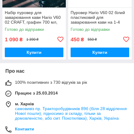
Набір пуровер для
Пуровер Hario V60 02 білий
заварювання кави Hario V60
пластиковий для
02 CRAFT, графин 700 мл,
заварювання кави на 1-4
пуровер 02, 40 фільтрів, на 1-
чашки
Готово до відправки
Готово до відправки
4 чашки
1 090
450
₴
₴
1 390 ₴
550 ₴
Купити
Купити
Про нас
100% позитивних з 730 відгуків за рік
Працює з 25.03.2014
м. Харків
самовивіз пр. Тракторобудівників 89б (біля 28 відділення
Нової пошти), підносимо зі складу, тільки за
домовленістю, або смт. Покотилівка), Харків, Україна
Контакти