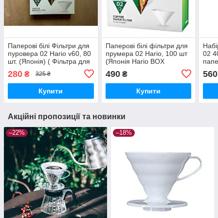
Паперові білі Фільтри для
Паперові білі фільтри для
Набі
пуровера 02 Hario v60, 80
прумера 02 Hario, 100 шт
02 4
шт. (Японія) ( Фільтра для
(Японія Hario BOX
папе
кави Харіо v60)
Подарункове
пуро
280
490
560
₴
₴
325 ₴
паковання)Фільтра Харіо
v60
Купити
Купити
Акційні пропозиції та новинки
–22%
–18%